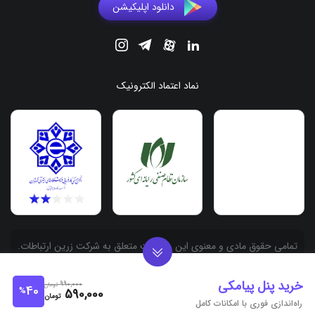
دانلود اپلیکیشن
نماد اعتماد الکترونیک
.تمامی حقوق مادی و معنوی این وبسایت متعلق به شرکت زرین ارتباطات
آسیا به شماره ثبت 558486 می باشد
خرید پنل پیامکی
990,000
تومان
40
%
590,000
تومان
راه‌اندازی فوری با امکانات کامل