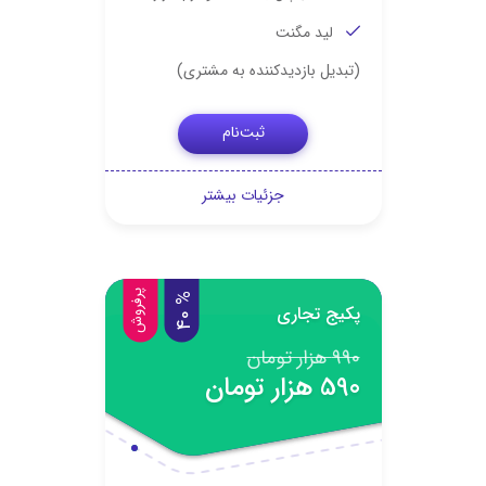
لید مگنت
(تبدیل بازدیدکننده به مشتری)
ثبت‌نام
جزئیات بیشتر
پرفروش
%
0
پکیج تجاری
4
990 هزار تومان
590 هزار تومان