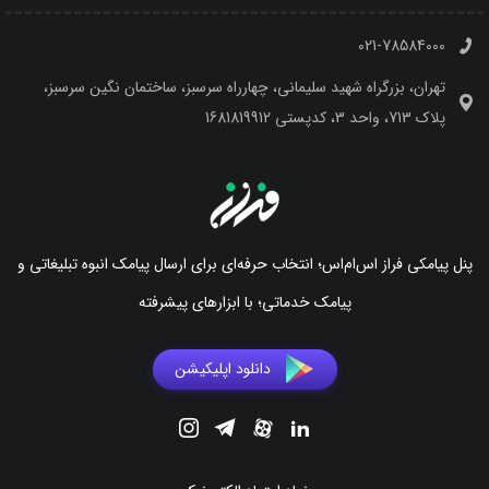
021-78584000
تهران، بزرگراه شهید سلیمانی، چهارراه سرسبز، ساختمان نگین سرسبز،
پلاک 713، واحد 3، کدپستی 1681819912
پنل پیامکی فراز اس‌ام‌اس؛ انتخاب حرفه‌ای برای ارسال پیامک انبوه تبلیغاتی و
پیامک خدماتی؛ با ابزارهای پیشرفته
دانلود اپلیکیشن