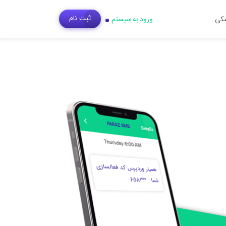
ثبت‌ نام
مکی
ورود به سیستم
همیار وردپرس کد فعالسازی
گراد (پوشاک) %۳۰تا۵۰%
ز خرید شما
ارات آریانا
تخفیف و هدیه
شما : **6582
****0215485