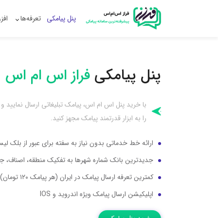
پنل پیامکی
تعرفه‌ها
افز
پنل پیامکی
فراز اس‌‌ ام‌‌ اس
با خرید پنل اس ام اس، پیامک تبلیغاتی ارسال نمایید و س
را به ابزار قدرتمند پیامک مجهز کنید.
ارائه خط خدماتی بدون نیاز به سفته برای عبور از بلک لی
جدیدترین بانک شماره شهرها به تفکیک منطقه، اصناف، 
گراد (پوشاک) %۳۰تا۵۰%
تخفیف و هدیه
کمترین تعرفه ارسال پیامک در ایران (هر پیامک ۱۲۰ تومان)
****0215485
اپلیکیشن ارسال پیامک ویژه اندروید و IOS