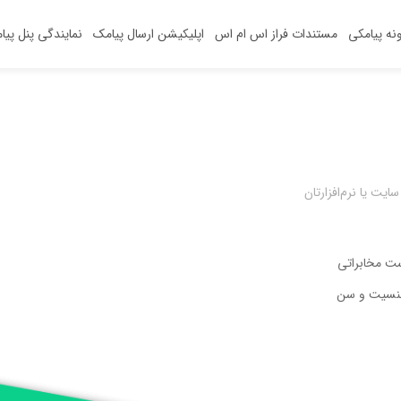
ونه‌ پیامکی
مستندات فراز اس ام اس
اپلیکیشن‌ ارسال پیامک
نمایندگی پنل پیا
ایت یا نرم‌افزارتان
ست مخابراتی
جنسیت و سن
خانه توانگری طوبی ثبت
سعید عزیز ا
کاربر گرامی پیامک شما
دریافت شد، کارشناسان ما
متشکریم. انتش
نام شما با موفقیت انجام
گردید. نام کاربری شما در
به زودی با شما تماس
قلم
سایت توانگری از طریق
خواهندگرفت. کارگزاری
پیامک ارسال شد.
فارابی