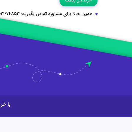
خرید پنل پیامک
همین حالا برای مشاوره تماس بگیرید: 74853-021
با خرید پ