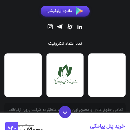
دانلود اپلیکیشن
نماد اعتماد الکترونیک
.تمامی حقوق مادی و معنوی این وبسایت متعلق به شرکت زرین ارتباطات
آسیا به شماره ثبت 558486 می باشد
خرید پنل پیامکی
990,000
تومان
40
%
590,000