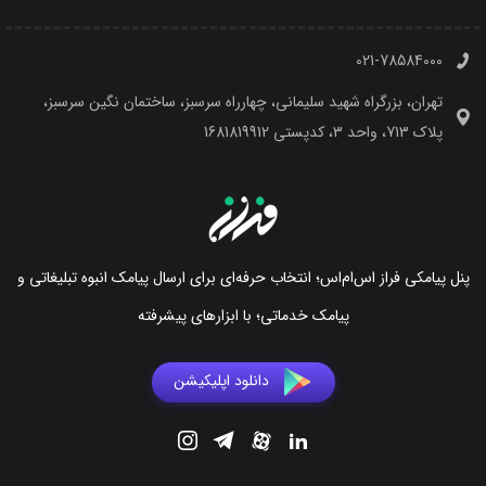
021-78584000
تهران، بزرگراه شهید سلیمانی، چهارراه سرسبز، ساختمان نگین سرسبز،
پلاک 713، واحد 3، کدپستی 1681819912
پنل پیامکی فراز اس‌ام‌اس؛ انتخاب حرفه‌ای برای ارسال پیامک انبوه تبلیغاتی و
پیامک خدماتی؛ با ابزارهای پیشرفته
دانلود اپلیکیشن