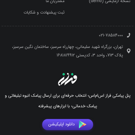
نسخه آزمایشی (demo)
مشتریان ما
ثبت پیشنهادت و شکایات
021-78584000
تهران، بزرگراه شهید سلیمانی، چهارراه سرسبز، ساختمان نگین سرسبز،
پلاک 713، واحد 3، کدپستی 1681819912
پنل پیامکی فراز اس‌ام‌اس؛ انتخاب حرفه‌ای برای ارسال پیامک انبوه تبلیغاتی و
پیامک خدماتی؛ با ابزارهای پیشرفته
دانلود اپلیکیشن