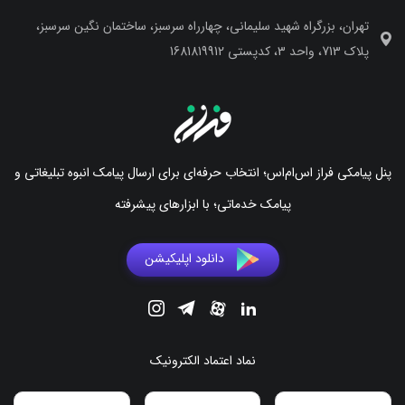
تهران، بزرگراه شهید سلیمانی، چهارراه سرسبز، ساختمان نگین سرسبز،
پلاک 713، واحد 3، کدپستی 1681819912
پنل پیامکی فراز اس‌ام‌اس؛ انتخاب حرفه‌ای برای ارسال پیامک انبوه تبلیغاتی و
پیامک خدماتی؛ با ابزارهای پیشرفته
دانلود اپلیکیشن
نماد اعتماد الکترونیک