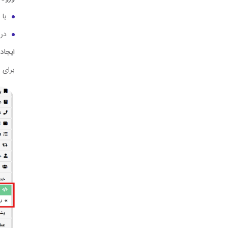
با 
در م
ایجاد
برای 