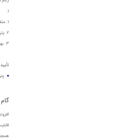
(نام 
متغیر % code% برا
پتر
بهت
تأیید
پتر
گام 2: نصب و فعال‌سازی افزونه گردونه 
افزون
قابلی
همچنی