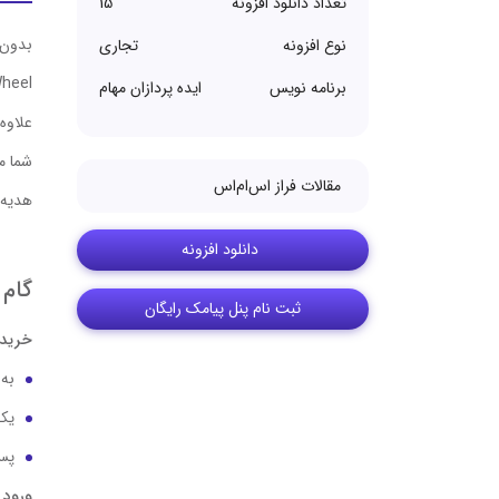
تعداد دانلود افزونه
15
بدون 
نوع افزونه
تجاری
WP Optin Wheel می باشد که طبق اعلام
برنامه نویس
ایده پردازان مهام
علاوه
شما م
مقالات فراز اس‌ام‌اس
هدیه 
دانلود افزونه
گام 1: فعال‌سازی پنل پیامکی فراز اس‌ا
ثبت نام پنل پیامک رایگان
خرید 
به سای
یکی
پس ا
ورود 