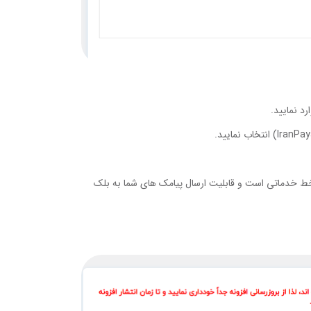
رد نمایید.
تی را با خطی مثل 90008361 تکمیل نمایید. این خط خدماتی است و قابلیت ارسال پیامک های شما به بلک