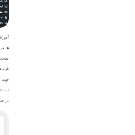
آموزش
در 
سامانه پیام
فیلدها
لیست 
در صو