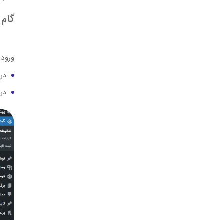
گام 3: پیکربندی گردونه پلاس مهام برای اتصال به فراز اس
ورود 
در
در 