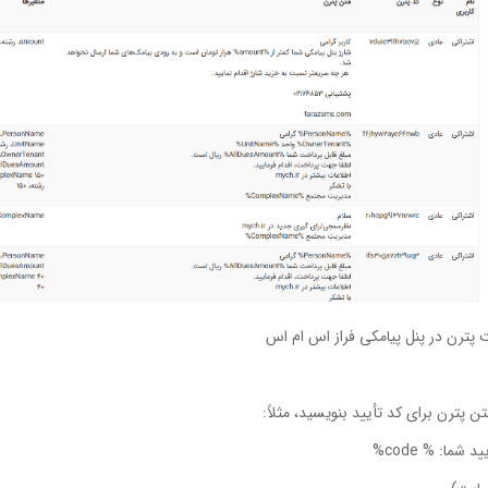
پترن در پنل پیامکی فراز اس ام اس
ن پترن برای کد تأیید بنویسید، مثلاً:
د شما: % code%