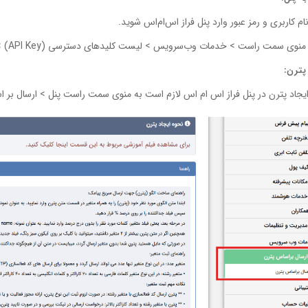
نام کاربری و رمز عبور وارد پنل فراز اس‌ام‌اس شوید.
نوی سمت راست > خدمات وب‌سرویس > لیست کلیدهای دسترسی (API Key) > جدید، کلید جدید ایجاد کرده و کپی نمایید.
 پترن:
ایجاد پترن در پنل فراز اس ام اس لازم است به منوی سمت راست پنل > ارسال بر ا