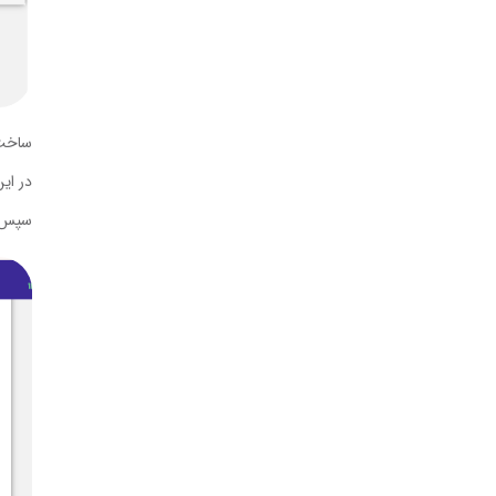
ساخت 
در ای
سپس ب