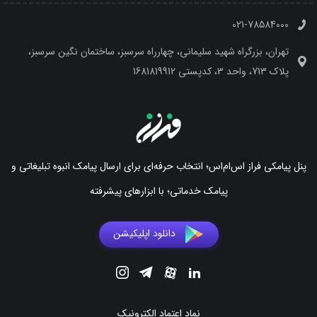
021-78584000
تهران، بزرگراه شهید سلیمانی، چهارراه سرسبز، ساختمان نگین سرسبز،
پلاک 713، واحد 3، کدپستی 1681819912
پنل پیامکی فراز اس‌ام‌اس؛ انتخاب حرفه‌ای برای ارسال پیامک انبوه تبلیغاتی و
پیامک خدماتی؛ با ابزارهای پیشرفته
دانلود اپلیکیشن
نماد اعتماد الکترونیک