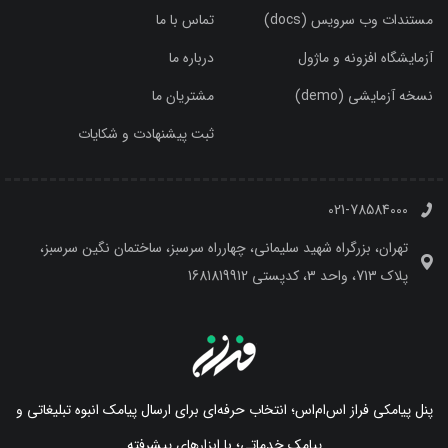
مستندات وب سرویس (docs)
تماس با ما
آزمایشگاه افزونه و ماژول
درباره ما
نسخه آزمایشی (demo)
مشتریان ما
ثبت پیشنهادت و شکایات
021-78584000
تهران، بزرگراه شهید سلیمانی، چهارراه سرسبز، ساختمان نگین سرسبز،
پلاک 713، واحد 3، کدپستی 1681819912
پنل پیامکی فراز اس‌ام‌اس؛ انتخاب حرفه‌ای برای ارسال پیامک انبوه تبلیغاتی و
پیامک خدماتی؛ با ابزارهای پیشرفته