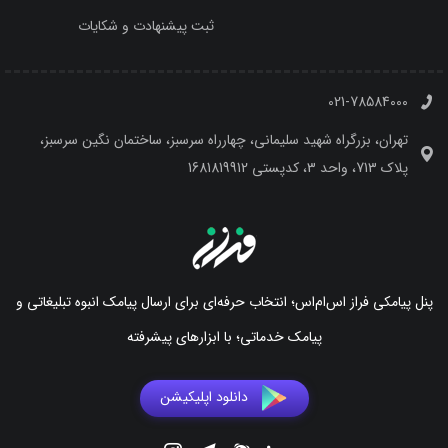
ثبت پیشنهادت و شکایات
021-78584000
تهران، بزرگراه شهید سلیمانی، چهارراه سرسبز، ساختمان نگین سرسبز،
پلاک 713، واحد 3، کدپستی 1681819912
پنل پیامکی فراز اس‌ام‌اس؛ انتخاب حرفه‌ای برای ارسال پیامک انبوه تبلیغاتی و
پیامک خدماتی؛ با ابزارهای پیشرفته
دانلود اپلیکیشن