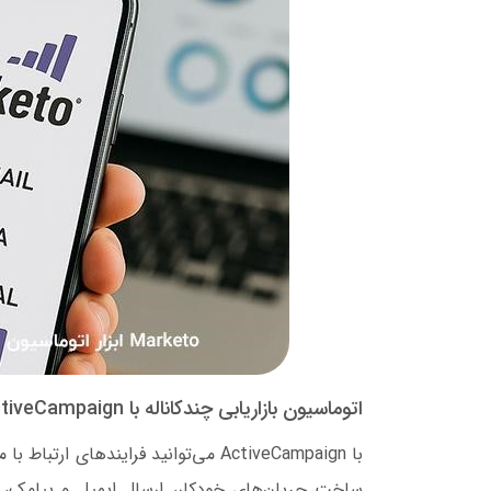
اتوماسیون بازاریابی چندکاناله با ActiveCampaign
با ActiveCampaign می‌توانید فرایندها
ساخت جریان‌های خودکار، ارسال ایمیل و پیامک، ا