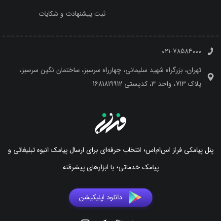
ثبت پیشنهادت و شکایات
021-78584000
تهران، بزرگراه شهید سلیمانی، چهارراه سرسبز، ساختمان نگین سرسبز،
پلاک 713، واحد 3، کدپستی 1681819912
پنل پیامکی فراز اس‌ام‌اس؛ انتخاب حرفه‌ای برای ارسال پیامک انبوه تبلیغاتی و
پیامک خدماتی؛ با ابزارهای پیشرفته
دانلود اپلیکیشن