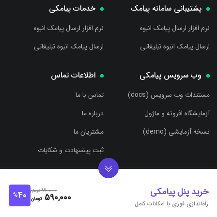
پشتیبانی سامانه پیامک
خدمات پیامکی
نرم افزار ارسال پیامک انبوه
نرم افزار ارسال پیامک انبوه
ارسال پیامک انبوه تبلیغاتی
ارسال پیامک انبوه تبلیغاتی
وب سرویس پیامکی
اطلاعات تماس
مستندات وب سرویس (docs)
تماس با ما
آزمایشگاه افزونه و ماژول
درباره ما
نسخه آزمایشی (demo)
مشتریان ما
ثبت پیشنهادت و شکایات
021-78584000
خرید پنل پیامکی
990,000
تومان
40
%
590,000
تومان
راه‌اندازی فوری با امکانات کامل
تهران، بزرگراه شهید سلیمانی، چهارراه سرسبز، ساختمان نگین سرسبز،